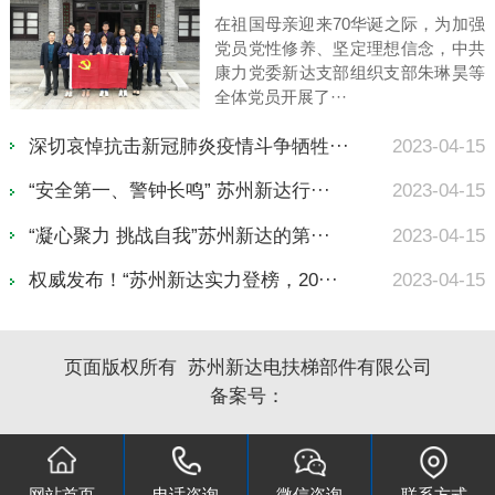
在祖国母亲迎来70华诞之际，为加强
党员党性修养、坚定理想信念，中共
康力党委新达支部组织支部朱琳昊等
全体党员开展了···
深切哀悼抗击新冠肺炎疫情斗争牺牲···
2023-04-15
“安全第一、警钟长鸣” 苏州新达行···
2023-04-15
“凝心聚力 挑战自我”苏州新达的第···
2023-04-15
权威发布！“苏州新达实力登榜，20···
2023-04-15
页面版权所有 苏州新达电扶梯部件有限公司
备案号：
网站首页
电话咨询
微信咨询
联系方式