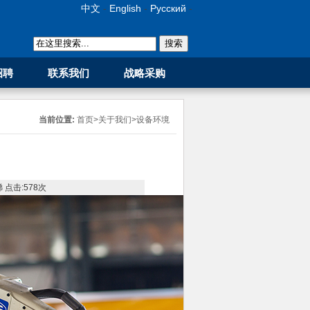
中文
-
English
-
Русский
-
搜索
招聘
联系我们
战略采购
当前位置:
首页
>
关于我们
>
设备环境
 点击:578次