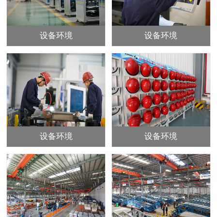
设备环境
设备环境
设备环境
设备环境